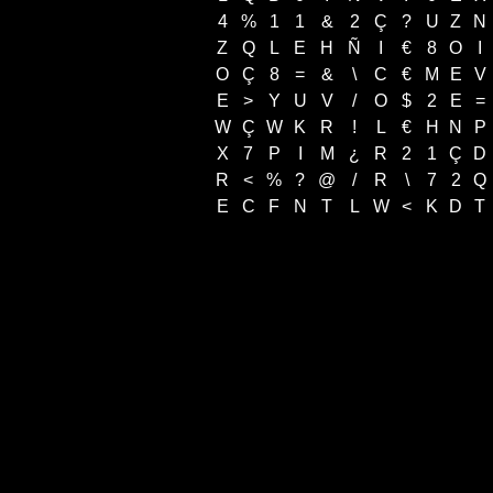
4
%
1
1
&
2
Ç
?
U
Z
N
Z
Q
L
E
H
Ñ
I
€
8
O
I
O
Ç
8
=
&
\
C
€
M
E
V
E
>
Y
U
V
/
O
$
2
E
=
W
Ç
W
K
R
!
L
€
H
N
P
X
7
P
I
M
¿
R
2
1
Ç
D
R
<
%
?
@
/
R
\
7
2
Q
E
C
F
N
T
L
W
<
K
D
T