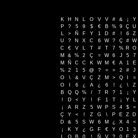
K
H
N
L
O
V
V
#
&
¡
Y
P
?
5
9
$
€
B
%
9
Ç
U
L
>
Ñ
F
Y
1
D
#
!
6
Z
U
?
N
X
C
6
W
?
Ç
#
W
C
€
V
L
T
#
T
7
%
R
O
M
&
%
2
Ç
=
W
6
J
5
7
M
Ñ
C
C
K
W
M
€
A
1
E
%
2
1
5
@
?
=
>
2
#
J
O
\
&
V
Ç
Z
M
>
Q
I
=
O
I
6
¿
A
¿
6
!
¿
\
Z
B
Q
Q
%
/
7
R
?
1
¡
Y
!
D
<
Y
!
F
1
T
¡
Y
L
¡
A
R
Z
5
W
P
S
4
$
=
Ç
Y
<
!
Z
G
\
P
E
Z
D
D
&
5
S
W
6
M
¿
X
4
<
¡
K
Y
¿
G
F
€
Y
O
1
3
L
Q
B
0
!
Ñ
V
?
0
E
X